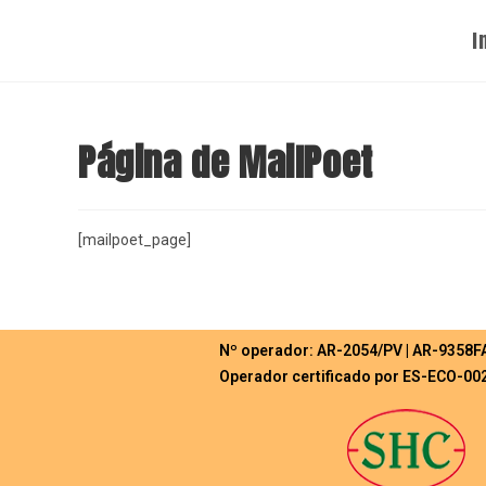
I
Página de MailPoet
[mailpoet_page]
Nº operador: AR-2054/PV | AR-9358F
Operador certificado por ES-ECO-00