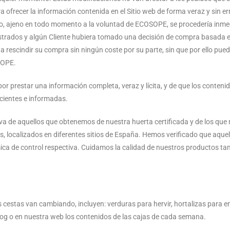
 ofrecer la información contenida en el Sitio web de forma veraz y sin er
o, ajeno en todo momento a la voluntad de ECOSOPE, se procedería inmed
mostrados y algún Cliente hubiera tomado una decisión de compra basada 
o a rescindir su compra sin ningún coste por su parte, sin que por ello pu
SOPE.
restar una información completa, veraz y lícita, y de que los contenido
ientes e informadas.
va de aquellos que obtenemos de nuestra huerta certificada y de los que
 localizados en diferentes sitios de España. Hemos verificado que aquel
ica de control respectiva. Cuidamos la calidad de nuestros productos tan
estas van cambiando, incluyen: verduras para hervir, hortalizas para en
g o en nuestra web los contenidos de las cajas de cada semana.