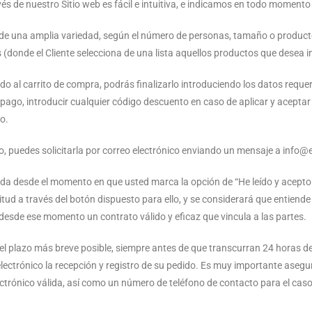
és de nuestro Sitio web es fácil e intuitiva, e indicamos en todo moment
ro de una amplia variedad, según el número de personas, tamaño o produc
donde el Cliente selecciona de una lista aquellos productos que desea in
do al carrito de compra, podrás finalizarlo introduciendo los datos reque
e pago, introducir cualquier código descuento en caso de aplicar y aceptar
o.
dido, puedes solicitarla por correo electrónico enviando un mensaje a info
ada desde el momento en que usted marca la opción de “He leído y acepto 
citud a través del botón dispuesto para ello, y se considerará que entiend
desde ese momento un contrato válido y eficaz que vincula a las partes.
 el plazo más breve posible, siempre antes de que transcurran 24 horas d
ctrónico la recepción y registro de su pedido. Es muy importante asegur
ectrónico válida, así como un número de teléfono de contacto para el cas