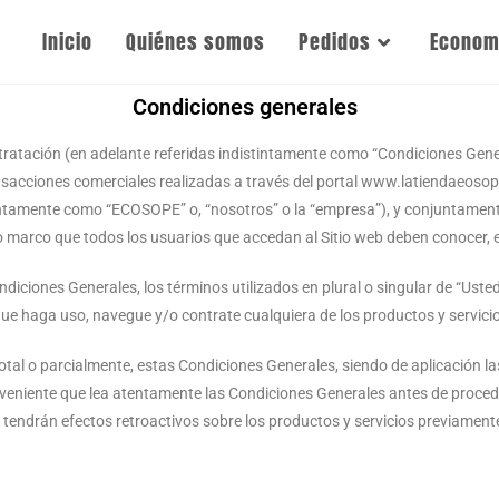
Inicio
Quiénes somos
Pedidos
Economí
Condiciones generales
atación (en adelante referidas indistintamente como “Condiciones Gener
sacciones comerciales realizadas a través del portal www.latiendaeosope.
intamente como “ECOSOPE” o, “nosotros” o la “empresa”), y conjuntamente
to marco que todos los usuarios que accedan al Sitio web deben conocer, 
diciones Generales, los términos utilizados en plural o singular de “Usted
que haga uso, navegue y/o contrate cualquiera de los productos y servici
otal o parcialmente, estas Condiciones Generales, siendo de aplicación
conveniente que lea atentamente las Condiciones Generales antes de procede
o tendrán efectos retroactivos sobre los productos y servicios previamen