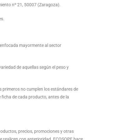
miento nº 21, 50007 (Zaragoza).
es.
a, enfocada mayormente al sector
a variedad de aquellas según el peso y
os primeros no cumplen los estándares de
e ficha de cada producto, antes de la
roductos, precios, promociones y otras
se realicen con anterioridad. ECOSOPE hace