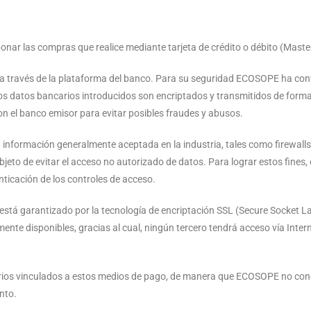
bonar las compras que realice mediante tarjeta de crédito o débito (Master
 a través de la plataforma del banco. Para su seguridad ECOSOPE ha con
Los datos bancarios introducidos son encriptados y transmitidos de forma 
on el banco emisor para evitar posibles fraudes y abusos.
 la información generalmente aceptada en la industria, tales como firewall
bjeto de evitar el acceso no autorizado de datos. Para lograr estos fines,
nticación de los controles de acceso.
está garantizado por la tecnología de encriptación SSL (Secure Socket Lay
te disponibles, gracias al cual, ningún tercero tendrá acceso vía Intern
arios vinculados a estos medios de pago, de manera que ECOSOPE no conoc
nto.