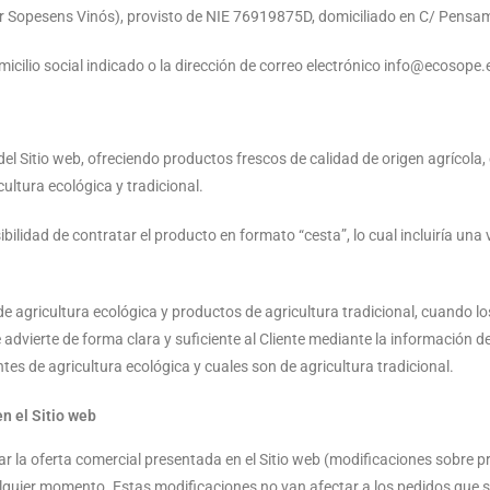
ier Sopesens Vinós), provisto de NIE 76919875D, domiciliado en C/ Pensa
micilio social indicado o la dirección de correo electrónico info@ecosope.
del Sitio web, ofreciendo productos frescos de calidad de origen agrícol
cultura ecológica y tradicional.
sibilidad de contratar el producto en formato “cesta”, lo cual incluiría un
 agricultura ecológica y productos de agricultura tradicional, cuando l
advierte de forma clara y suficiente al Cliente mediante la información d
es de agricultura ecológica y cuales son de agricultura tradicional.
n el Sitio web
 la oferta comercial presentada en el Sitio web (modificaciones sobre p
alquier momento. Estas modificaciones no van afectar a los pedidos que 