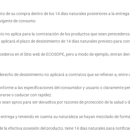
iento de su compra dentro de los 14 días naturales posteriores a la entreg
 vigente de consumo.
to no aplica para la contratación de los productos que sean perecederos,
aplicará el plazo de desistimiento de 14 días naturales previsto para con
cederos en el Sitio web de ECOSOPE, pero a modo de ejemplo, entran dentr
recho de desistimiento no aplicará a contratos que se refieran a, entre 
onforme a las especificaciones del consumidor y usuario o claramente pe
orarse o caducar con rapidez.
o sean aptos para ser devueltos por razones de protección de la salud o 
 entrega y teniendo en cuenta su naturaleza se hayan mezclado de forma 
de la efectiva posesión del producto, tiene 14 días naturales para notifica