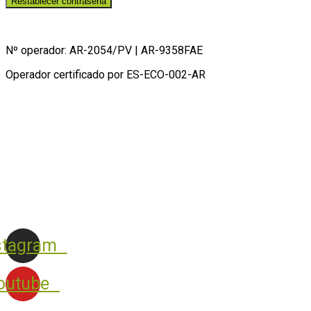
Restablecer contraseña
Nº operador: AR-2054/PV | AR-9358FAE
Operador certificado por ES-ECO-002-AR
stagram
outube