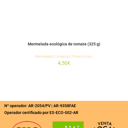
Mermelada ecológica de tomate (325 g)
Mermeladas/Compotas
,
Productos eco
4,50
€
Nº operador: AR-2054/PV | AR-9358FAE
Operador certificado por ES-ECO-002-AR