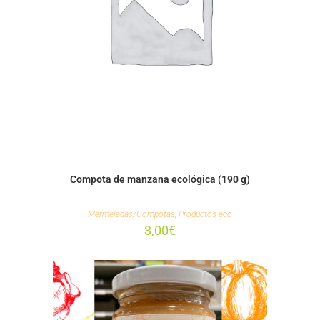
Compota de manzana ecológica (190 g)
Mermeladas/Compotas
,
Productos eco
3,00
€