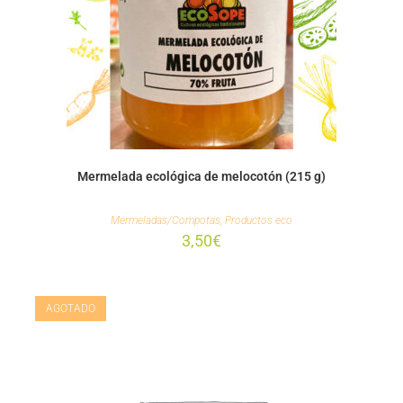
Mermelada ecológica de melocotón (215 g)
Mermeladas/Compotas
,
Productos eco
3,50
€
AGOTADO