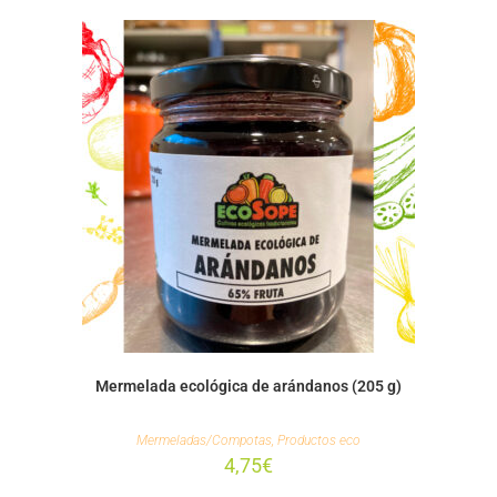
Mermelada ecológica de arándanos (205 g)
Mermeladas/Compotas
,
Productos eco
4,75
€