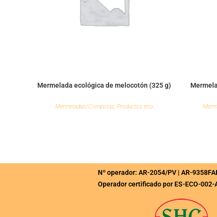
Mermelada ecológica de melocotón (325 g)
Mermelad
Mermeladas/Compotas
,
Productos eco
Merm
Nº operador: AR-2054/PV | AR-9358FA
Operador certificado por ES-ECO-002-