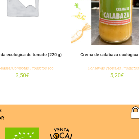
a ecológica de tomate (220 g)
Crema de calabaza ecológica 
eladas/Compotas
,
Productos eco
Conservas vegetales
,
Productos
3,50
€
5,20
€
E
AR