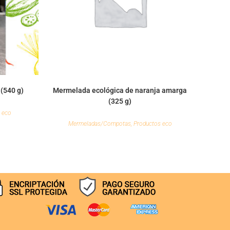
(540 g)
Mermelada ecológica de naranja amarga
(325 g)
 eco
Mermeladas/Compotas
,
Productos eco