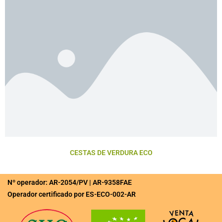
CESTAS DE VERDURA ECO
Nº operador: AR-2054/PV | AR-9358FAE
Operador certificado por ES-ECO-002-AR