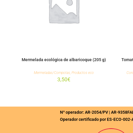
Mermelada ecológica de albaricoque (205 g)
Tomate
Mermeladas/Compotas
,
Productos eco
Con
3,50
€
Nº operador: AR-2054/PV | AR-9358FA
Operador certificado por ES-ECO-002-