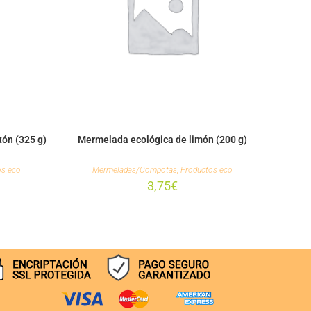
ón (325 g)
Mermelada ecológica de limón (200 g)
os eco
Mermeladas/Compotas
,
Productos eco
3,75
€