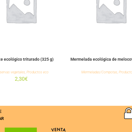
 ecológico triturado (325 g)
Mermelada ecológica de melocot
servas vegetales
,
Productos eco
Mermeladas/Compotas
,
Product
2,30
€
E
AR